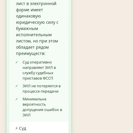
лист в электронной
форме имеет
одинаковую
юридическую силу с
бумажным
исполнительным
листом, но при этом
обладает рядом
преимуществ:
✓
Суд оперативно
направляет ЭИЛ в
службу судебных
приставов ФССП
✓
ЭИЛ не потеряется в
процессе передачи
✓
Минимальна
вероятность
допущения ошибок в
ЭИЛ
⚡ Суд