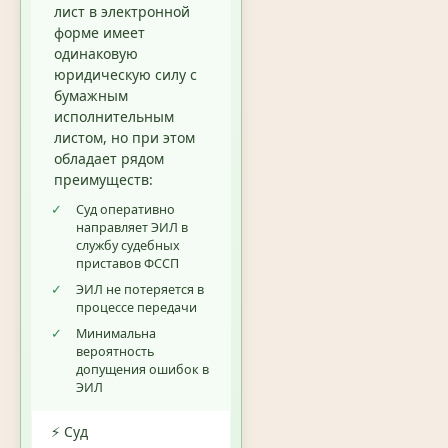
лист в электронной
форме имеет
одинаковую
юридическую силу с
бумажным
исполнительным
листом, но при этом
обладает рядом
преимуществ:
✓
Суд оперативно
направляет ЭИЛ в
службу судебных
приставов ФССП
✓
ЭИЛ не потеряется в
процессе передачи
✓
Минимальна
вероятность
допущения ошибок в
ЭИЛ
⚡ Суд