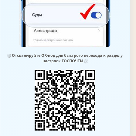
⛆
Отсканируйте QR-код для быстрого перехода к разделу
настроек ГОСПОЧТЫ
⛆