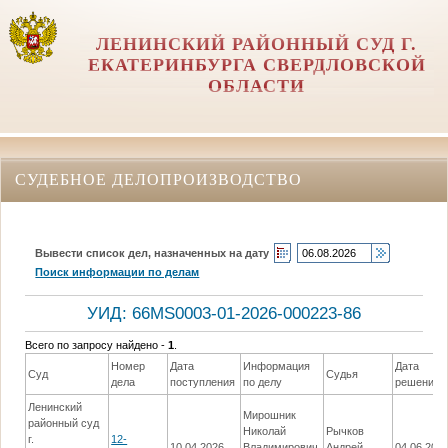
ЛЕНИНСКИЙ РАЙОННЫЙ СУД Г.
ЕКАТЕРИНБУРГА СВЕРДЛОВСКОЙ
ОБЛАСТИ
СУДЕБНОЕ ДЕЛОПРОИЗВОДСТВО
Вывести список дел, назначенных на дату
Поиск информации по делам
УИД: 66MS0003-01-2026-000223-86
Всего по запросу найдено -
1
.
Номер
Дата
Информация
Дата
Суд
Судья
дела
поступления
по делу
решения
Ленинский
Мирошник
районный суд
Николай
Рычков
г.
12-
10.04.2026
Владимирович
Андрей
04.06.202