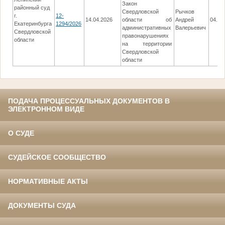
Закон
районный суд
Свердловской
Рычков
г.
12-
14.04.2026
области об
Андрей
04.06
Екатеринбурга
1294/2026
административных
Валерьевич
Свердловской
правонарушениях
области
на территории
Свердловской
области
ПОДАЧА ПРОЦЕССУАЛЬНЫХ ДОКУМЕНТОВ В
ЭЛЕКТРОННОМ ВИДЕ
О СУДЕ
СУДЕЙСКОЕ СООБЩЕСТВО
НОРМАТИВНЫЕ АКТЫ
ДОКУМЕНТЫ СУДА