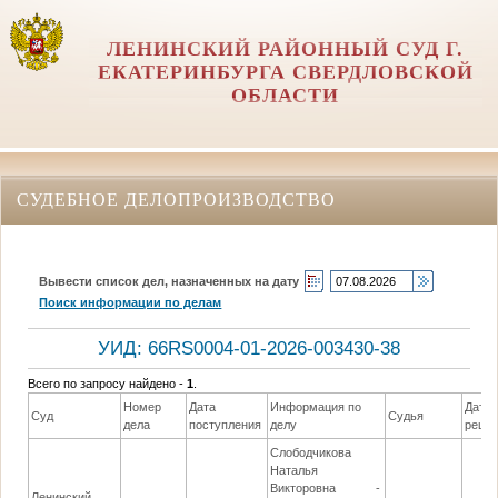
ЛЕНИНСКИЙ РАЙОННЫЙ СУД Г.
ЕКАТЕРИНБУРГА СВЕРДЛОВСКОЙ
ОБЛАСТИ
СУДЕБНОЕ ДЕЛОПРОИЗВОДСТВО
Вывести список дел, назначенных на дату
Поиск информации по делам
УИД: 66RS0004-01-2026-003430-38
Всего по запросу найдено -
1
.
Номер
Дата
Информация по
Дата
Суд
Судья
дела
поступления
делу
реше
Слободчикова
Наталья
Викторовна -
Ленинский