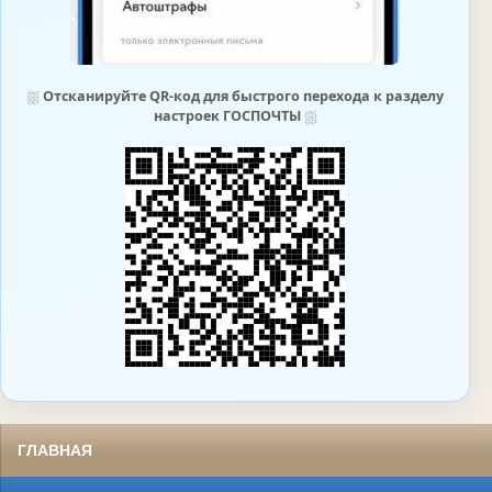
⛆
Отсканируйте QR-код для быстрого перехода к разделу
настроек ГОСПОЧТЫ
⛆
ГЛАВНАЯ