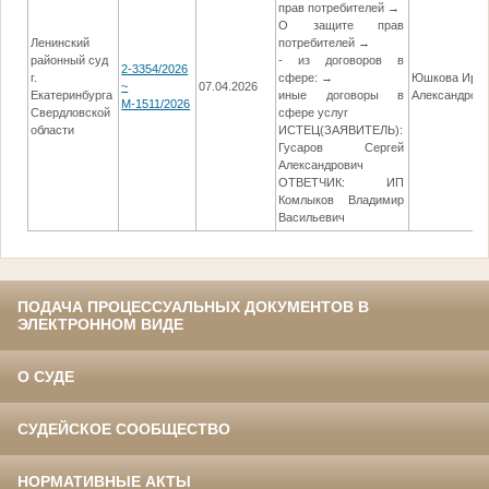
прав потребителей →
О защите прав
Ленинский
потребителей →
районный суд
- из договоров в
2-3354/2026
г.
сфере: →
Юшкова Ири
~
07.04.2026
Екатеринбурга
иные договоры в
Александров
М-1511/2026
Свердловской
сфере услуг
области
ИСТЕЦ(ЗАЯВИТЕЛЬ):
Гусаров Сергей
Александрович
ОТВЕТЧИК: ИП
Комлыков Владимир
Васильевич
ПОДАЧА ПРОЦЕССУАЛЬНЫХ ДОКУМЕНТОВ В
ЭЛЕКТРОННОМ ВИДЕ
О СУДЕ
СУДЕЙСКОЕ СООБЩЕСТВО
НОРМАТИВНЫЕ АКТЫ