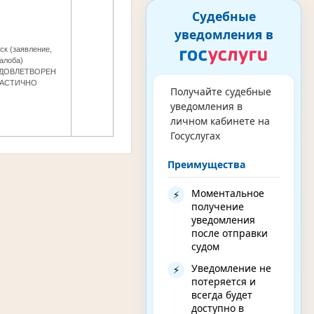
Судебные
уведомления в
ск (заявление,
алоба)
ДОВЛЕТВОРЕН
АСТИЧНО
Получайте судебные
уведомления в
личном кабинете на
Госуслугах
Преимущества
Моментальное
⚡
получение
уведомления
после отправки
судом
Уведомление не
⚡
потеряется и
всегда будет
доступно в