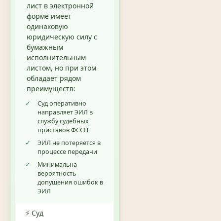
лист в электронной
форме имеет
одинаковую
юридическую силу с
бумажным
исполнительным
листом, но при этом
обладает рядом
преимуществ:
✓
Суд оперативно
направляет ЭИЛ в
службу судебных
приставов ФССП
✓
ЭИЛ не потеряется в
процессе передачи
✓
Минимальна
вероятность
допущения ошибок в
ЭИЛ
⚡ Суд