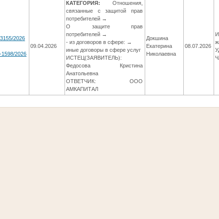
КАТЕГОРИЯ:
Отношения,
связанные с защитой прав
потребителей →
О защите прав
потребителей →
И
-3155/2026
Докшина
- из договоров в сфере: →
ж
09.04.2026
Екатерина
08.07.2026
иные договоры в сфере услуг
У
-1598/2026
Николаевна
ИСТЕЦ(ЗАЯВИТЕЛЬ):
Ч
Федосова Кристина
Анатольевна
ОТВЕТЧИК: ООО
АМКАПИТАЛ