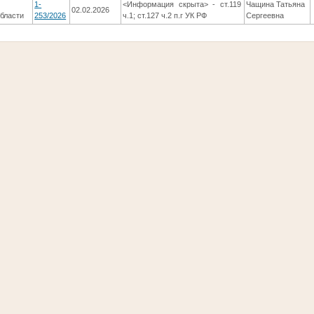
1-
<Информация скрыта> - ст.119
Чащина Татьяна
02.02.2026
бласти
253/2026
ч.1; ст.127 ч.2 п.г УК РФ
Сергеевна