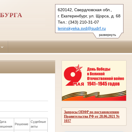
620142, Свердловская обл.,
БУРГА
г. Екатеринбург, ул. Щорса, д. 68
Тел.: (343) 210-31-07
leninskyeka.svd@sudrf.ru
развернуть
Запросы ОПФР по постановлению
Правительства РФ от 28.06.2021 №
1037
Дата
Судебные
Решение
решения
акты