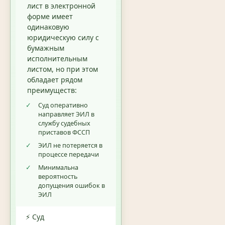
лист в электронной
форме имеет
одинаковую
юридическую силу с
бумажным
исполнительным
листом, но при этом
обладает рядом
преимуществ:
✓
Суд оперативно
направляет ЭИЛ в
службу судебных
приставов ФССП
✓
ЭИЛ не потеряется в
процессе передачи
✓
Минимальна
вероятность
допущения ошибок в
ЭИЛ
⚡ Суд