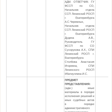
АДМ. ОТВЕТЧИК: ГУ
ФССП по СО,
Начальник отдела
ССП Ленинский РОСП
г. Екатеринбурга
А.С.Черемных,
Начальник отдела
ССП Ленинский РОСП
г. Екатеринбурга
Дудина А.В.,
Руководитель ГУ
ФССП по СО
Сухорукова А.Х., СПИ
Ленинский РОСП г.
Екатеринбурга
Столбова Анастасия
Игоревна, СПИ
Ленинского РОСП
Ибатиуллина И.С.
ПРЕДМЕТ
ПРЕДСТАВЛЕНИЯ:
(адм.) иные
материалы в порядке
исполнения решений и
иных судебных актов
в порядке
административного