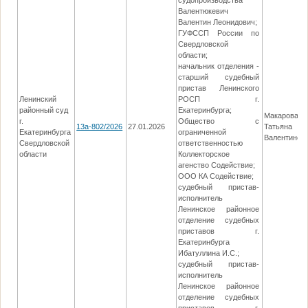
судопроизводства
Валентюкевич
Валентин Леонидович;
ГУФССП России по
Свердловской
области;
начальник отделения -
старший судебный
пристав Ленинского
Ленинский
РОСП г.
районный суд
Екатеринбурга;
Макарова
г.
Общество с
13а-802/2026
27.01.2026
Татьяна
Екатеринбурга
ограниченной
Валентинов
Свердловской
ответственностью
области
Коллекторское
агенство Содействие;
ООО КА Содействие;
судебный пристав-
исполнитель
Ленинское районное
отделение судебных
приставов г.
Екатеринбурга
Ибатуллина И.С.;
судебный пристав-
исполнитель
Ленинское районное
отделение судебных