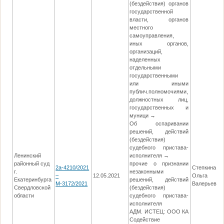
(бездействия) органов
государственной
власти, органов
местного
самоуправления,
иных органов,
организаций,
наделенных
отдельными
государственными
или иными
публич.полномочиями,
должностных лиц,
государственных и
муници →
Об оспаривании
решений, действий
(бездействия)
судебного пристава-
Ленинский
исполнителя →
районный суд
прочие о признании
2а-4210/2021
Степкина
г.
незаконными
~
12.05.2021
Ольга
Екатеринбурга
решений, действий
М-3172/2021
Валерьевна
Свердловской
(бездействия)
области
судебного пристава-
исполнителя
АДМ. ИСТЕЦ: ООО КА
Содействие