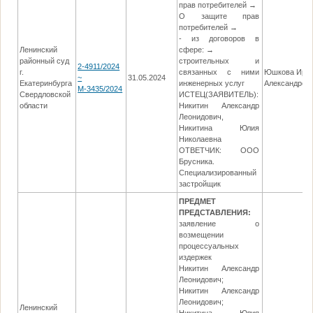
прав потребителей →
О защите прав
потребителей →
- из договоров в
Ленинский
сфере: →
районный суд
строительных и
2-4911/2024
г.
связанных с ними
Юшкова Ири
~
31.05.2024
Екатеринбурга
инженерных услуг
Александров
М-3435/2024
Свердловской
ИСТЕЦ(ЗАЯВИТЕЛЬ):
области
Никитин Александр
Леонидович,
Никитина Юлия
Николаевна
ОТВЕТЧИК: ООО
Брусника.
Специализированный
застройщик
ПРЕДМЕТ
ПРЕДСТАВЛЕНИЯ:
заявление о
возмещении
процессуальных
издержек
Никитин Александр
Леонидович;
Никитин Александр
Леонидович;
Ленинский