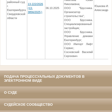
Никитина Юлия
районный суд
13-222/2026
Николаевна;
г.
Юшкова Ири
(13-
06.10.2025
ООО "Брусника.
Екатеринбурга
Александров
3856/2025;)
Организатор
Свердловской
строительства";
области
ООО Брусника.
Специализированный
застройщик;
ООО Брусника.
Управление домами
Екатеринбург;
ООО Импорт Лифт
Сервис;
Сосновский Василий
Сергеевич
ПОДАЧА ПРОЦЕССУАЛЬНЫХ ДОКУМЕНТОВ В
ЭЛЕКТРОННОМ ВИДЕ
О СУДЕ
СУДЕЙСКОЕ СООБЩЕСТВО