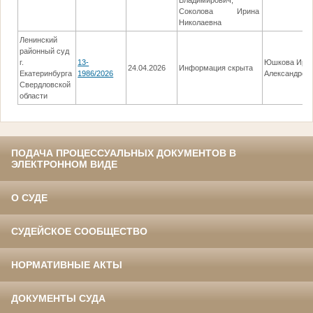
Владимирович;
Соколова Ирина
Николаевна
Ленинский
районный суд
г.
13-
Юшкова Ири
24.04.2026
Информация скрыта
Екатеринбурга
1986/2026
Александров
Свердловской
области
ПОДАЧА ПРОЦЕССУАЛЬНЫХ ДОКУМЕНТОВ В
ЭЛЕКТРОННОМ ВИДЕ
О СУДЕ
СУДЕЙСКОЕ СООБЩЕСТВО
НОРМАТИВНЫЕ АКТЫ
ДОКУМЕНТЫ СУДА