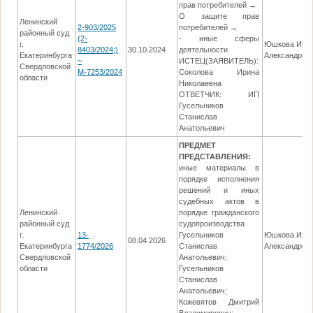
прав потребителей →
О защите прав
Ленинский
2-903/2025
потребителей →
районный суд
(2-
- иные сферы
г.
Юшкова Ири
8403/2024;)
30.10.2024
деятельности
Екатеринбурга
Александров
~
ИСТЕЦ(ЗАЯВИТЕЛЬ):
Свердловской
М-7253/2024
Соколова Ирина
области
Николаевна
ОТВЕТЧИК: ИП
Гусельников
Станислав
Анатольевич
ПРЕДМЕТ
ПРЕДСТАВЛЕНИЯ:
иные материалы в
порядке исполнения
решений и иных
судебных актов в
Ленинский
порядке гражданского
районный суд
судопроизводства
г.
13-
Гусельников
Юшкова Ири
08.04.2026
Екатеринбурга
1774/2026
Станислав
Александров
Свердловской
Анатольевич;
области
Гусельников
Станислав
Анатольевич;
Кожевятов Дмитрий