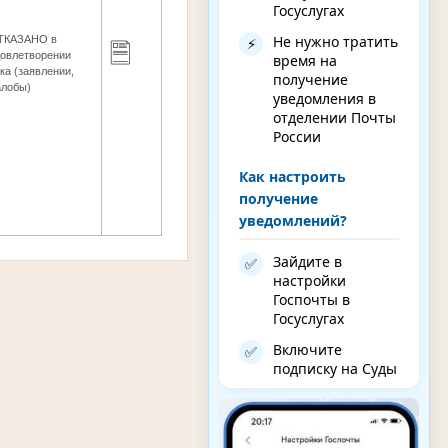
Госуслугах
Не нужно тратить
ТКАЗАНО в
⚡
довлетворении
время на
ка (заявлении,
получение
алобы)
уведомления в
отделении Почты
России
Как настроить
получение
уведомлений?
Зайдите в
✅
настройки
Госпочты в
Госуслугах
Включите
✅
подписку на Суды