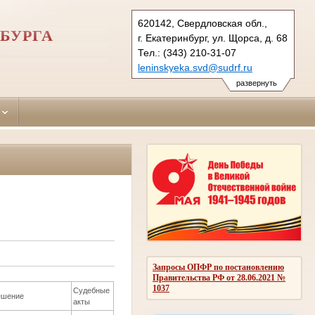
620142, Свердловская обл.,
БУРГА
г. Екатеринбург, ул. Щорса, д. 68
Тел.: (343) 210-31-07
leninskyeka.svd@sudrf.ru
развернуть
Запросы ОПФР по постановлению
Правительства РФ от 28.06.2021 №
1037
Судебные
ешение
акты