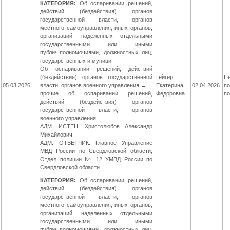
КАТЕГОРИЯ:
Об оспаривании решений,
действий (бездействия) органов
государственной власти, органов
местного самоуправления, иных органов,
организаций, наделенных отдельными
государственными или иными
публич.полномочиями, должностных лиц,
государственных и муници →
Об оспаривании решений, действий
(бездействия) органов государственной
Гейгер
П
05.03.2026
власти, органов военного управления →
Екатерина
02.04.2026
по
прочие об оспаривании решений,
Федоровна
п
действий (бездействия) органов
государственной власти, органов
военного управления
АДМ. ИСТЕЦ: Христолюбов Александр
Михайлович
АДМ. ОТВЕТЧИК: Главное Управление
МВД России по Свердловской области,
Отдел полиции № 12 УМВД России по
Свердловской области
КАТЕГОРИЯ:
Об оспаривании решений,
действий (бездействия) органов
государственной власти, органов
местного самоуправления, иных органов,
организаций, наделенных отдельными
государственными или иными
публич.полномочиями, должностных лиц,