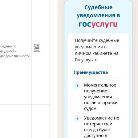
Судебные
уведомления в
Получайте судебные
уведомления в
ередано по
дсудности,
личном кабинете на
одведомственности
Госуслугах
Преимущества
Моментальное
⚡
получение
уведомления
после отправки
судом
Уведомление не
⚡
потеряется и
всегда будет
доступно в