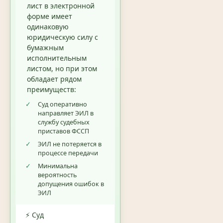
лист в электронной
форме имеет
одинаковую
юридическую силу с
бумажным
исполнительным
листом, но при этом
обладает рядом
преимуществ:
✓
Суд оперативно
направляет ЭИЛ в
службу судебных
приставов ФССП
✓
ЭИЛ не потеряется в
процессе передачи
✓
Минимальна
вероятность
допущения ошибок в
ЭИЛ
⚡ Суд