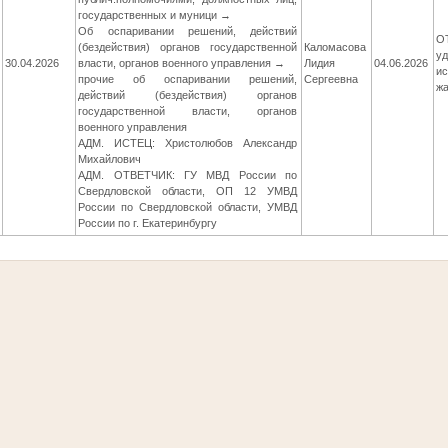
государственных и муници →
Об оспаривании решений, действий
О
(бездействия) органов государственной
Каломасова
у
30.04.2026
власти, органов военного управления →
Лидия
04.06.2026
ис
прочие об оспаривании решений,
Сергеевна
ж
действий (бездействия) органов
государственной власти, органов
военного управления
АДМ. ИСТЕЦ: Христолюбов Александр
Михайлович
АДМ. ОТВЕТЧИК: ГУ МВД России по
Свердловской области, ОП 12 УМВД
России по Свердловской области, УМВД
России по г. Екатеринбургу