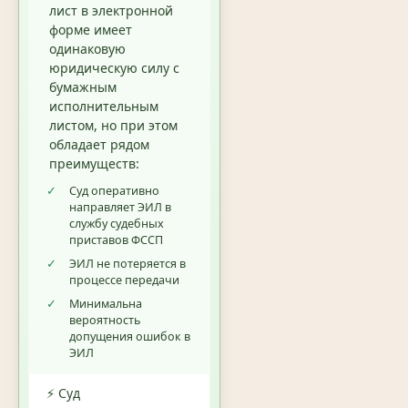
лист в электронной
форме имеет
одинаковую
юридическую силу с
бумажным
исполнительным
листом, но при этом
обладает рядом
преимуществ:
✓
Суд оперативно
направляет ЭИЛ в
службу судебных
приставов ФССП
✓
ЭИЛ не потеряется в
процессе передачи
✓
Минимальна
вероятность
допущения ошибок в
ЭИЛ
⚡ Суд