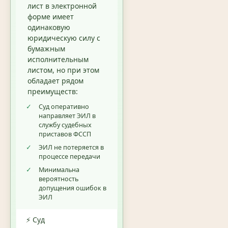
лист в электронной
форме имеет
одинаковую
юридическую силу с
бумажным
исполнительным
листом, но при этом
обладает рядом
преимуществ:
✓
Суд оперативно
направляет ЭИЛ в
службу судебных
приставов ФССП
✓
ЭИЛ не потеряется в
процессе передачи
✓
Минимальна
вероятность
допущения ошибок в
ЭИЛ
⚡ Суд