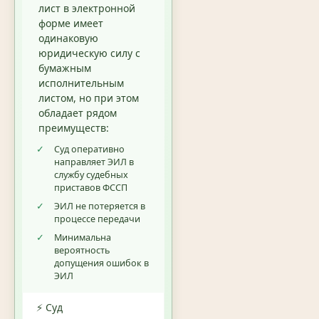
лист в электронной
форме имеет
одинаковую
юридическую силу с
бумажным
исполнительным
листом, но при этом
обладает рядом
преимуществ:
✓
Суд оперативно
направляет ЭИЛ в
службу судебных
приставов ФССП
✓
ЭИЛ не потеряется в
процессе передачи
✓
Минимальна
вероятность
допущения ошибок в
ЭИЛ
⚡ Суд