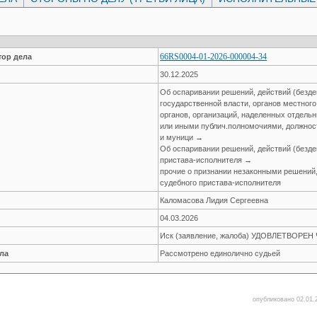
66RS0004-01-2026-000004-34
ор дела
30.12.2025
Об оспаривании решений, действий (безде
государственной власти, органов местног
органов, организаций, наделенных отдел
или иными публич.полномочиями, должнос
и муници →
Об оспаривании решений, действий (безде
пристава-исполнителя →
прочие о признании незаконными решений,
судебного пристава-исполнителя
Каломасова Лидия Сергеевна
04.03.2026
Иск (заявление, жалоба) УДОВЛЕТВОРЕ
ла
Рассмотрено единолично судьей
опубликовано 02.01.2