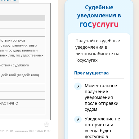
Судебные
уведомления в
Получайте судебные
йствия) органов
о самоуправления, иных
уведомления в
ьными государственными
личном кабинете на
тных лиц, государственных
Госуслугах
йствия) судебного
Преимущества
 действий (бездействия)
Моментальное
⚡
получение
уведомления
после отправки
Н ЧАСТИЧНО
судом
Уведомление не
⚡
потеряется и
всегда будет
026 20:04, изменено 10.07.2026 11:37
доступно в