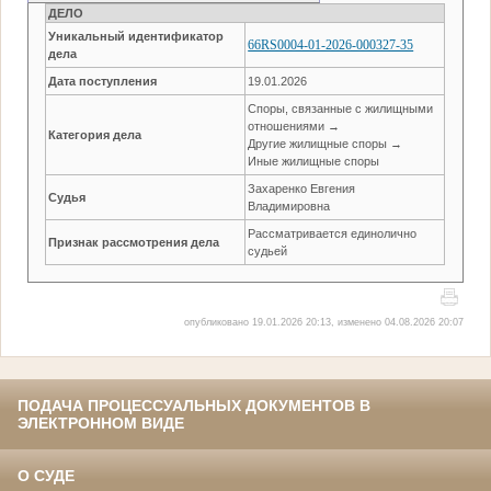
ДЕЛО
Уникальный идентификатор
66RS0004-01-2026-000327-35
дела
Дата поступления
19.01.2026
Споры, связанные с жилищными
отношениями →
Категория дела
Другие жилищные споры →
Иные жилищные споры
Захаренко Евгения
Судья
Владимировна
Рассматривается единолично
Признак рассмотрения дела
судьей
опубликовано 19.01.2026 20:13, изменено 04.08.2026 20:07
ПОДАЧА ПРОЦЕССУАЛЬНЫХ ДОКУМЕНТОВ В
ЭЛЕКТРОННОМ ВИДЕ
О СУДЕ