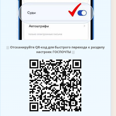
⛆
Отсканируйте QR-код для быстрого перехода к разделу
настроек ГОСПОЧТЫ
⛆