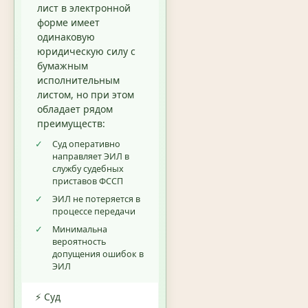
лист в электронной
форме имеет
одинаковую
юридическую силу с
бумажным
исполнительным
листом, но при этом
обладает рядом
преимуществ:
✓
Суд оперативно
направляет ЭИЛ в
службу судебных
приставов ФССП
✓
ЭИЛ не потеряется в
процессе передачи
✓
Минимальна
вероятность
допущения ошибок в
ЭИЛ
⚡ Суд