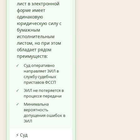
лист в электронной
форме имеет
одинаковую
юридическую силу с
бумажным
исполнительным
листом, но при этом
обладает рядом
преимуществ:
✓
Суд оперативно
направляет ЭИЛ в
службу судебных
приставов ФССП
✓
ЭИЛ не потеряется в
процессе передачи
✓
Минимальна
вероятность
допущения ошибок в
ЭИЛ
⚡ Суд