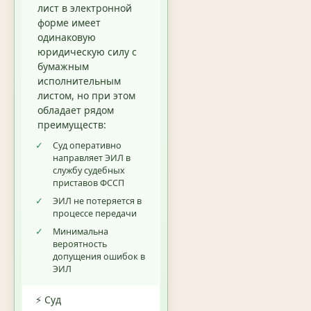
лист в электронной
форме имеет
одинаковую
юридическую силу с
бумажным
исполнительным
листом, но при этом
обладает рядом
преимуществ:
✓
Суд оперативно
направляет ЭИЛ в
службу судебных
приставов ФССП
✓
ЭИЛ не потеряется в
процессе передачи
✓
Минимальна
вероятность
допущения ошибок в
ЭИЛ
⚡ Суд