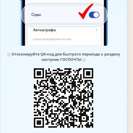
⛆
Отсканируйте QR-код для быстрого перехода к разделу
настроек ГОСПОЧТЫ
⛆