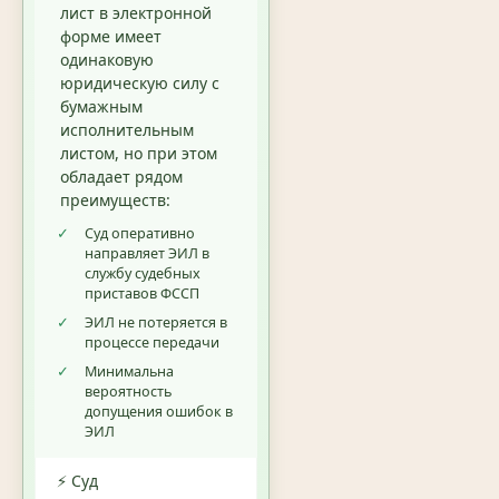
лист в электронной
форме имеет
одинаковую
юридическую силу с
бумажным
исполнительным
листом, но при этом
обладает рядом
преимуществ:
✓
Суд оперативно
направляет ЭИЛ в
службу судебных
приставов ФССП
✓
ЭИЛ не потеряется в
процессе передачи
✓
Минимальна
вероятность
допущения ошибок в
ЭИЛ
⚡ Суд