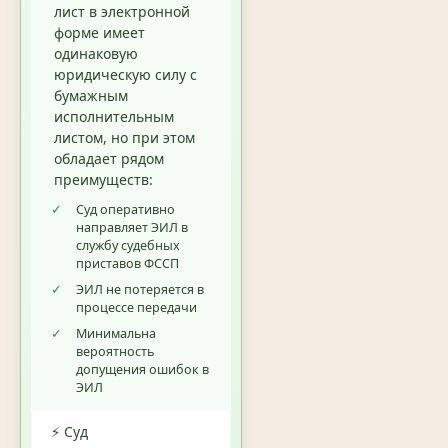
лист в электронной
форме имеет
одинаковую
юридическую силу с
бумажным
исполнительным
листом, но при этом
обладает рядом
преимуществ:
✓
Суд оперативно
направляет ЭИЛ в
службу судебных
приставов ФССП
✓
ЭИЛ не потеряется в
процессе передачи
✓
Минимальна
вероятность
допущения ошибок в
ЭИЛ
⚡ Суд